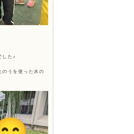
でした♪
土のうを使った水の
！