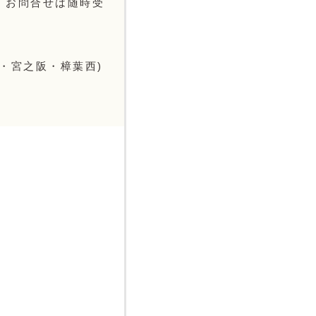
・お問合せは随時受
・宮之阪・樟葉西)