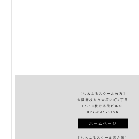
【ちあふるスクール枚方】
大阪府枚方市大垣内町2丁目
17-13枚方洛元ビル6F
072-841-5156
ホームページ
【ちあふるスクール宮之阪】