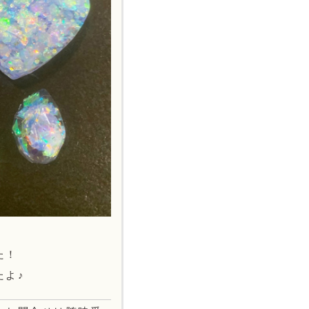
た！
たよ♪