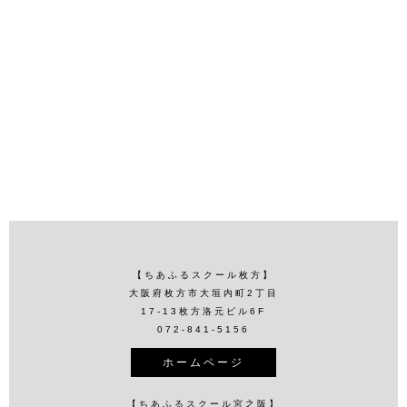
【ちあふるスクール枚方】
大阪府枚方市大垣内町2丁目
17-13枚方洛元ビル6F
072-841-5156
ホームページ
【ちあふるスクール宮之阪】