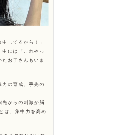
集中してるから！」
、中には「これやっ
いたお子さんもいま
像力の育成、手先の
！
指先からの刺激が脳
ことは、集中力を高め
！