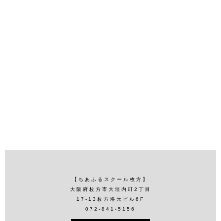
【ちあふるスクール枚方】
大阪府枚方市大垣内町2丁目
17-13枚方洛元ビル6F
072-841-5156